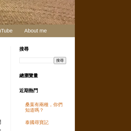
uTube
About me
搜尋
總瀏覽量
近期熱門
桑葉有兩種，你們
知道嗎？
們
泰國尋寶記