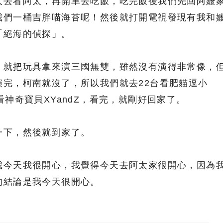
人去看阿太，再開車去吃飯，吃完飯後我們先回阿嬤
我們一桶吉胖喵海苔呢！然後就打開電視發現有我和
「絕海的偵探」。
，就把玩具拿來演三國無雙，雖然沒有演得非常像，
演完，柯南就沒了，所以我們就去22台看肥貓逗小
看神奇寶貝XYandZ，看完，就剛好回家了。
一下，然後就到家了。
我今天我很開心，我覺得今天去阿太家很開心，因為
的結論是我今天很開心。