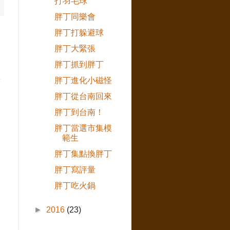
打羽毛球
胖丁同樂會
胖丁打躲避球
胖丁大緊張
胖丁抓到胖丁
胖丁進化小磁怪
章
胖丁從台南回來
胖丁到台南！
胖丁當選市集模
範生
胖丁集點換胖丁
胖丁寫評量
胖丁吃火鍋
►
2016
(23)