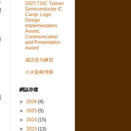
家
2025 TSIC Taiwan
Semiconductor IC
嬤
Camp: Logic
Design
Implementation
Award,
Communication
但
and Presentation
Award
成語造句練習
小火龍棒球隊
網誌存檔
我
►
2026
(4)
►
2025
(5)
►
2024
(15)
►
2023
(13)