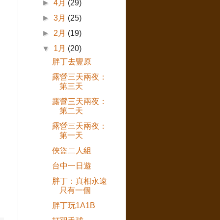
►
4月
(29)
►
3月
(25)
►
2月
(19)
▼
1月
(20)
胖丁去豐原
露營三天兩夜：
第三天
露營三天兩夜：
第二天
露營三天兩夜：
第一天
俠盜二人組
台中一日遊
胖丁：真相永遠
只有一個
胖丁玩1A1B