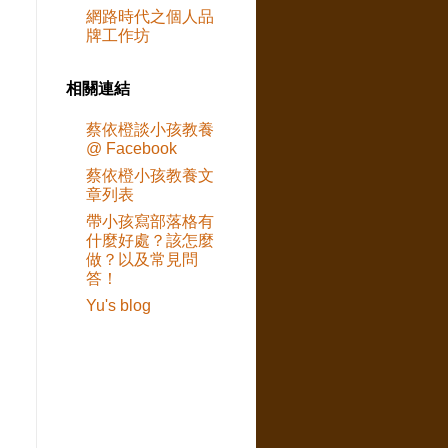
網路時代之個人品
牌工作坊
相關連結
蔡依橙談小孩教養
@ Facebook
蔡依橙小孩教養文
章列表
帶小孩寫部落格有
什麼好處？該怎麼
做？以及常見問
答！
Yu's blog