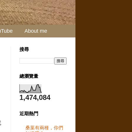
uTube
About me
搜尋
總瀏覽量
1,474,084
、
近期熱門
就
桑葉有兩種，你們