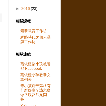
►
2016
(23)
相關課程
素養教育工作坊
網路時代之個人品
牌工作坊
章
相關連結
蔡依橙談小孩教養
@ Facebook
蔡依橙小孩教養文
章列表
帶小孩寫部落格有
什麼好處？該怎麼
做？以及常見問
答！
Yu's blog