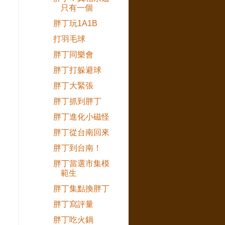
只有一個
胖丁玩1A1B
打羽毛球
胖丁同樂會
胖丁打躲避球
胖丁大緊張
胖丁抓到胖丁
胖丁進化小磁怪
胖丁從台南回來
胖丁到台南！
胖丁當選市集模
範生
胖丁集點換胖丁
胖丁寫評量
胖丁吃火鍋