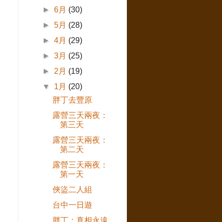
►
6月
(30)
►
5月
(28)
►
4月
(29)
►
3月
(25)
►
2月
(19)
▼
1月
(20)
胖丁去豐原
露營三天兩夜：
第三天
露營三天兩夜：
第二天
露營三天兩夜：
第一天
俠盜二人組
台中一日遊
胖丁：真相永遠