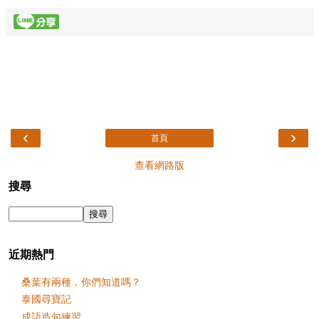
‹
›
首頁
查看網路版
搜尋
近期熱門
桑葉有兩種，你們知道嗎？
泰國尋寶記
成語造句練習