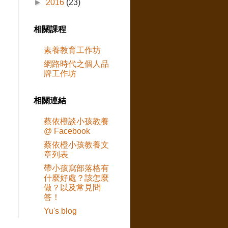
►
2016
(23)
相關課程
素養教育工作坊
網路時代之個人品
牌工作坊
相關連結
蔡依橙談小孩教養
@ Facebook
蔡依橙小孩教養文
章列表
帶小孩寫部落格有
什麼好處？該怎麼
做？以及常見問
答！
Yu's blog