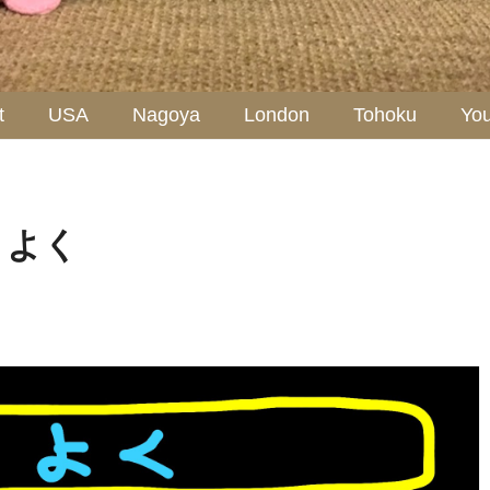
t
USA
Nagoya
London
Tohoku
Yo
：よく