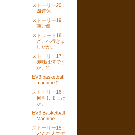
ストーリー20：
四連休
ストーリー19：
朝ご飯
ストリート18：
どこへ行きま
したか。
ストーリー17：
趣味は何です
か。2
EV3 basketball
machine 2
ストーリー16：
何をしました
か。
EV3 Basketball
Machine
ストーリー15：
どんな人です