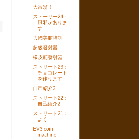
大富翁！
ストーリー24：
風邪がありま
す
去國美館培訓
超級發射器
橡皮筋發射器
章
ストリート23：
チョコレート
を作ります
自己紹介2
ストリート22：
自己紹介2
ストリート21：
よく
EV3 coin
machine