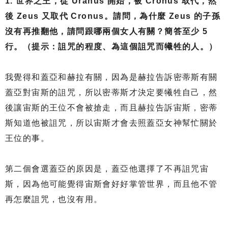
1. 世界之王，從 Uranus 開始，被 Cronus 取代，然
後 Zeus 又取代 Cronus。請問，為什麼 Zeus 的子孫
沒有再推翻他，請問跟哪兩個女人有關？簡答至少 5
行。（提示：詛咒的程度、為這個詛咒而犧牲的人。）
我覺得和蓋亞和赫拉有關，因為是赫拉告訴密蒂斯有關
蓋亞對宙斯的詛咒，所以密蒂斯才決定要犧牲自己，然
後讓宙斯的王位不會被搶走，而且赫拉告訴宙斯，密蒂
斯知道他被詛咒，所以宙斯才會去照蓋亞女神幫忙關於
王位的事。
第二個會選蓋亞的原因是，蓋亞他選擇了不再詛咒宙
斯，因為他可能覺得宙斯會好好掌管世界，而且他不管
再怎麼詛咒，也沒有用。