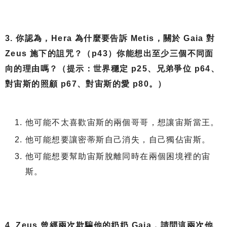
3. 你認為，Hera 為什麼要告訴 Metis，關於 Gaia 對
Zeus 施下的詛咒？（p43）你能想出至少三個不同面
向的理由嗎？（提示：世界穩定 p25、兄弟爭位 p64、
對宙斯的照顧 p67、對宙斯的愛 p80。）
他可能不太喜歡宙斯的兩個哥哥，想讓宙斯當王。
他可能想要讓密蒂斯自己消失，自己獨佔宙斯。
他可能想要幫助宙斯脫離同時在兩個困境裡的宙
斯。
4. Zeus 曾經兩次欺騙他的奶奶 Gaia，請問這兩次他