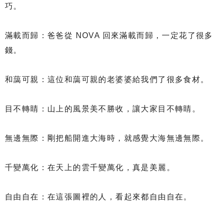
巧。
滿載而歸：爸爸從 NOVA 回來滿載而歸，一定花了很多
錢。
和藹可親：這位和藹可親的老婆婆給我們了很多食材。
目不轉睛：山上的風景美不勝收，讓大家目不轉睛。
無邊無際：剛把船開進大海時，就感覺大海無邊無際。
千變萬化：在天上的雲千變萬化，真是美麗。
自由自在：在這張圖裡的人，看起來都自由自在。