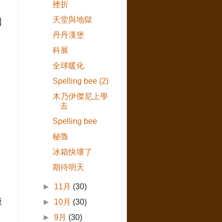
挫折
天堂與地獄
回
丹丹漢堡
科展
全球暖化
，
Spelling bee (2)
木乃伊傑尼上學
去
得
Spelling bee
秘魯
冰箱快壞了
期待明天
►
11月
(30)
康
►
10月
(30)
►
9月
(30)