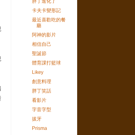
胖丁進化了
卡夫卡變形記
最近喜歡吃的餐
廳
現
阿神的影片
相信自己
聖誕節
現
體育課打籃球
Likey
創意料理
湯
胖丁笑話
所
看影片
字音字型
拔牙
Prisma