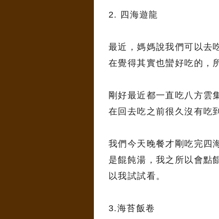
2. 四海遊龍
最近，媽媽說我們可以去
在覺得其實也蠻好吃的，
剛好最近都一直吃八方雲
在回去吃之前很久沒有吃
我們今天晚餐才剛吃完四
是餛飩湯，我之所以會點
以我試試看。
3.海苔飯卷