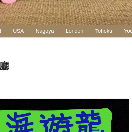
t
USA
Nagoya
London
Tohoku
Yo
廳