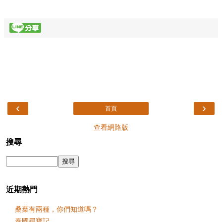
‹
›
首頁
查看網路版
搜尋
近期熱門
桑葉有兩種，你們知道嗎？
泰國尋寶記