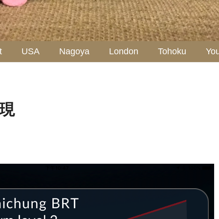
t
USA
Nagoya
London
Tohoku
Yo
現