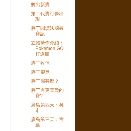
孵出新寶
第二代寶可夢出
現
胖丁閱讀法國尋
寶記
立體勞作介紹：
Pokemon GO
打道館
胖丁收信
胖丁腳臭
胖丁屬甚麼？
胖丁有更喜歡的
寶?
廣島第四天：吳
市
廣島第三天：宮
島