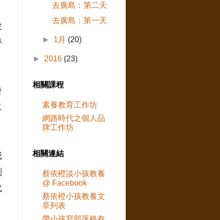
去廣島：第二天
去廣島：第一天
說
►
1月
(20)
夢
►
2016
(23)
相關課程
發
素養教育工作坊
二
網路時代之個人品
牌工作坊
相關連結
我
刻
蔡依橙談小孩教養
@ Facebook
代
蔡依橙小孩教養文
章列表
帶小孩寫部落格有