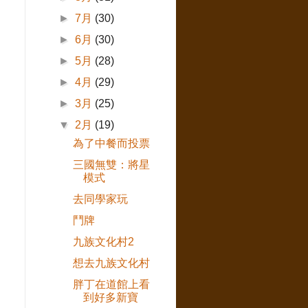
►
7月
(30)
►
6月
(30)
►
5月
(28)
►
4月
(29)
►
3月
(25)
▼
2月
(19)
為了中餐而投票
三國無雙：將星
模式
去同學家玩
鬥牌
九族文化村2
想去九族文化村
胖丁在道館上看
到好多新寶